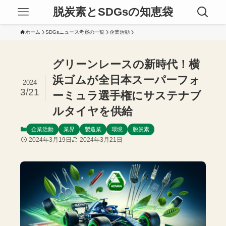
脱炭素とSDGsの知恵袋
ホーム
SDGsニュース考察の一覧
企業活動
グリーンレースの新時代！横
浜ゴムが全日本スーパーフォ
2024
3/21
ーミュラ選手権にサステナブ
ルタイヤを供給
企業活動
業界
製造業
環境
脱炭素
2024年3月19日
2024年3月21日