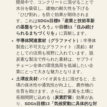
開発中で、コンクリートに混ぜることで
水分を吸収し、建物の耐久性を下げる
「ひび割れ」を防ぐ効果が期待されま
す。これは
SDGs目標9「産業と技術革新
の基盤をつくろう」
や
目標11「住み続け
られるまちづくりを」
に貢献します。
半導体関連素材（グラファイト）:
半導体
製造に不可欠なグラファイト（黒鉛）材
としての活用も視野に入れています。脱
炭素な製法で作られた素材は、サプライ
チェーン全体の環境負荷を低減したい企
業にとって大きな魅力となります。
土壌改良材:
バイオ炭を土に混ぜると、土
壌の保水性や通気性が向上し、農作物の
生育を助けます。さらに、炭素を土壌に
長期間閉じ込める（
炭素貯留
）効果があ
り、
SDGs目標13「気候変動に具体的な対