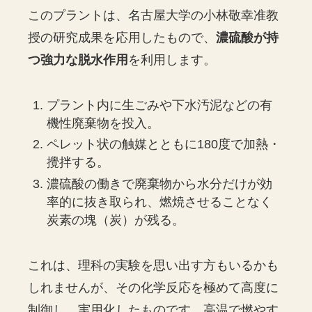
このプラントは、名古屋大学の小林敬幸准教
授の研究成果を応用したもので、
濃硫酸が持
つ強力な脱水作用
を利用します。
プラント内に生ごみや下水汚泥などの有
機性廃棄物を投入。
ペレット状の触媒とともに180度で加熱・
攪拌する。
濃硫酸の働きで廃棄物から水分だけが効
率的に抜き取られ、燃焼させることなく
炭素の塊（炭）が残る。
これは、理科の実験を思い出す方もいるかも
しれませんが、その化学反応を極めて高度に
制御し、実用化したものです。高温で燃やす