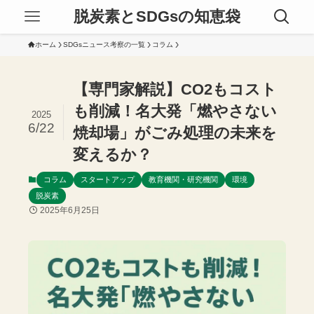
脱炭素とSDGsの知恵袋
ホーム
SDGsニュース考察の一覧
コラム
【専門家解説】CO2もコスト
も削減！名大発「燃やさない
2025
6/22
焼却場」がごみ処理の未来を
変えるか？
コラム
スタートアップ
教育機関・研究機関
環境
脱炭素
2025年6月25日