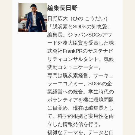
編集長日野
日野広大（ひの こうだい）
「脱炭素とSDGsの知恵袋」
編集長。ジャパンSDGsアワ
ード外務大臣賞を受賞した株
式会社FrankPRのサステナビ
リティコンサルタント、気候
変動コミュニケーター。
専門は脱炭素経営、サーキュ
ラーエコノミー、SDGsの企
業経営への統合。学生時代の
ボランティアを機に環境問題
に目覚め、現在は編集長とし
て、科学的根拠と実用性を両
立した情報発信を行う。
複雑なテーマを、データと自