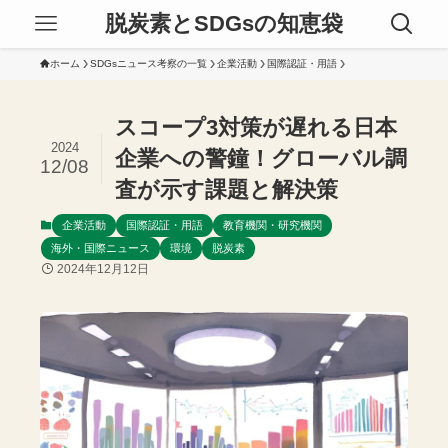
脱炭素とSDGsの知恵袋
ホーム
SDGsニュース考察の一覧
企業活動
国際認証・用語
スコープ3対策が遅れる日本
2024
企業への警鐘！グローバル調
12/08
査が示す課題と解決策
企業活動
国際認証・用語
教育機関・研究機関
海外・国際ニュース
環境
脱炭素
2024年12月12日