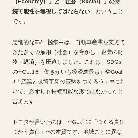
（Economy）」と「社会（Social）」の持
続可能性を無視してはならない
、ということ
です。
急進的なEV一極集中は、自動車産業を支えて
きた多くの雇用（社会）を脅かし、企業の財
務（経済）を圧迫しました。これは、SDGs
の**Goal 8「働きがいも経済成長も」
や
Goal
9「産業と技術革新の基盤をつくろう」**にお
いて、必ずしも持続可能な形ではなかったと
言えます。
トヨタが貫いたのは、**Goal 12「つくる責任
つかう責任」**の本質です。地域ごとに異な