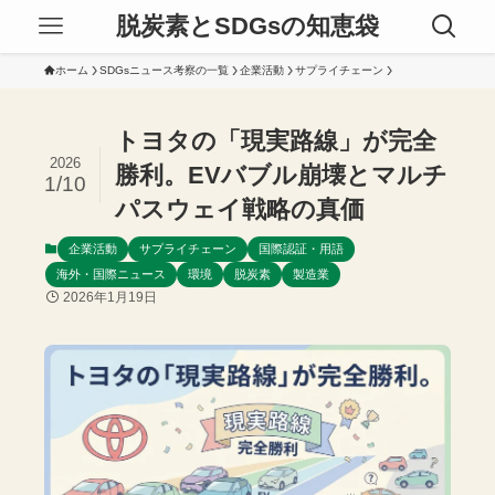
脱炭素とSDGsの知恵袋
ホーム
SDGsニュース考察の一覧
企業活動
サプライチェーン
トヨタの「現実路線」が完全
2026
勝利。EVバブル崩壊とマルチ
1/10
パスウェイ戦略の真価
企業活動
サプライチェーン
国際認証・用語
海外・国際ニュース
環境
脱炭素
製造業
2026年1月19日