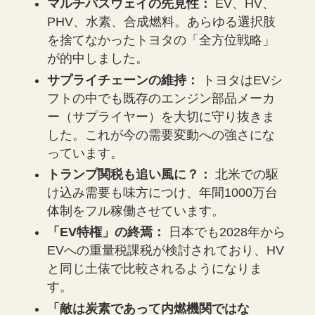
マルチパスウェイの先見性：
EV、HV、
PHV、水素、合成燃料。あらゆる選択肢
を捨てなかったトヨタの「全方位戦略」
が的中しました。
サプライチェーンの維持：
トヨタはEVシ
フトの中でも既存のエンジン部品メーカ
ー（サプライヤー）を大切に守り抜きま
した。これが今の需要変動への強さにな
っています。
トランプ関税も追い風に？：
北米での駆
け込み需要も味方につけ、年間1000万台
体制をフル稼働させています。
「EV特権」の終焉：
日本でも2028年から
EVへの重量税課税が検討されており、HV
と同じ土俵で比較されるようになりま
す。
「敵は炭素であって内燃機関ではな