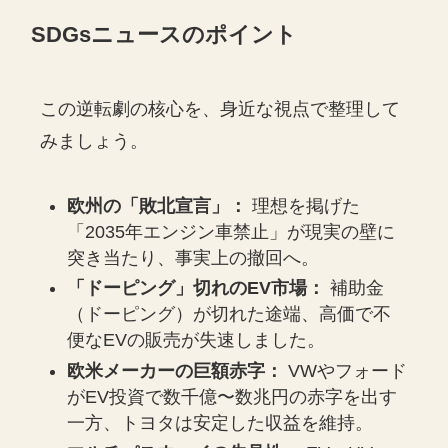
SDGsニュースのポイント
この逆転劇の核心を、身近な視点で整理して
みましょう。
欧州の「敗北宣言」：
理想を掲げた
「2035年エンジン車禁止」が現実の壁に
突き当たり、事実上の撤回へ。
「ドーピング」切れのEV市場：
補助金
（ドーピング）が切れた途端、高価で不
便なEVの販売が失速しました。
欧米メーカーの巨額赤字：
VWやフォード
がEV投資で数千億〜数兆円の赤字を出す
一方、トヨタは安定した収益を維持。