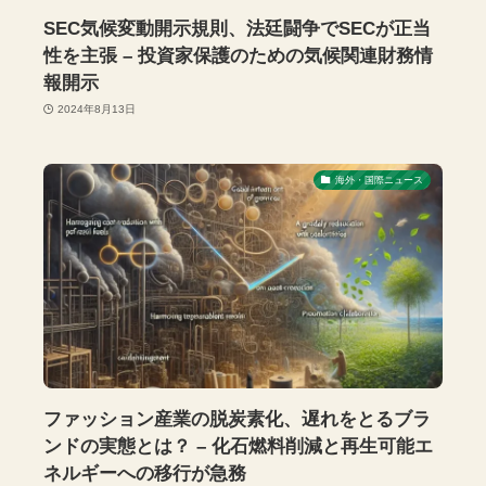
SEC気候変動開示規則、法廷闘争でSECが正当
性を主張 – 投資家保護のための気候関連財務情
報開示
2024年8月13日
海外・国際ニュース
ファッション産業の脱炭素化、遅れをとるブラ
ンドの実態とは？ – 化石燃料削減と再生可能エ
ネルギーへの移行が急務