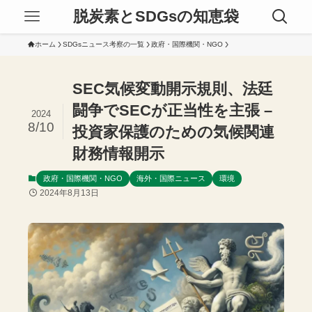
脱炭素とSDGsの知恵袋
ホーム
SDGsニュース考察の一覧
政府・国際機関・NGO
SEC気候変動開示規則、法廷
闘争でSECが正当性を主張 –
2024
8/10
投資家保護のための気候関連
財務情報開示
政府・国際機関・NGO
海外・国際ニュース
環境
2024年8月13日