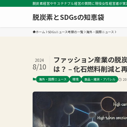
脱炭素経営やサステナブル経営の質問に現役女性経営者が実
脱炭素とSDGsの知恵袋
ホーム
SDGsニュース考察の一覧
海外・国際ニュース
ファッション産業の脱
2024
8/10
は？ – 化石燃料削減
海外・国際ニュース
環境
食品・雑貨・アパレル
2