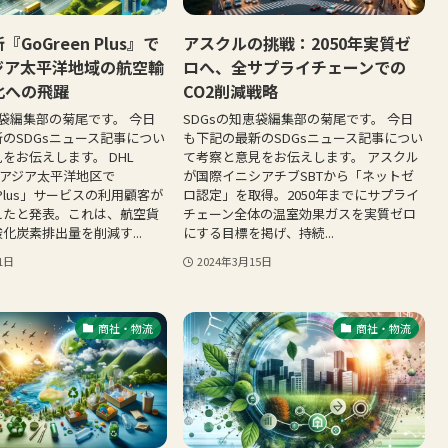
『GoGreen Plus』で
アスクルの挑戦：2050年実質ゼ
ジア太平洋地域の航空輸
ロへ、全サプライチェーンでの
化への飛躍
CO2削減戦略
恵袋編集部の菊尾です。 今日
SDGsの知恵袋編集部の菊尾です。 今日
のSDGsニュース記事につい
も下記の最新のSDGsニュース記事につい
をお伝えします。 DHL
て考察と意見をお伝えします。 アスクル
は、アジア太平洋地区で
が国際イニシアチブSBTから「ネットゼ
n Plus」サービスの利用顧客が
ロ認定」を取得。2050年までにサプライ
を超えたと発表。これは、航空貨
チェーン全体の温室効果ガスを実質ゼロ
化炭素排出量を削減す...
にする目標を掲げ、持続...
1日
2024年3月15日
商社・物流
商社・物流