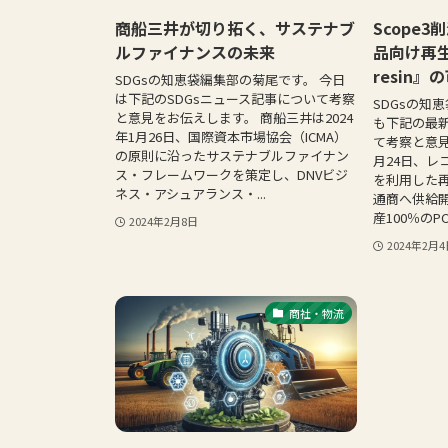
商船三井が切り拓く、サステナブ
Scope
ルファイナンスの未来
品向け再生
resin』
SDGsの知恵袋編集部の菊尾です。 今日
は下記のSDGsニュース記事について考察
SDGsの知
と意見をお伝えします。 商船三井は2024
も下記の最新
年1月26日、国際資本市場協会（ICMA）
て考察と意見
の原則に沿ったサステナブルファイナン
月24日、レ
ス・フレームワークを策定し、DNVビジ
を利用した再生
ネス・アシュアランス・...
通商へ供給
産100％のPC
2024年2月8日
2024年2月
商社・物流