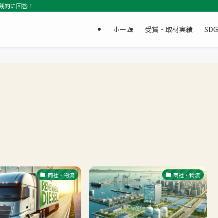
践的に回答！
ホーム
受賞・取材実績
SD
商社・物流
商社・物流