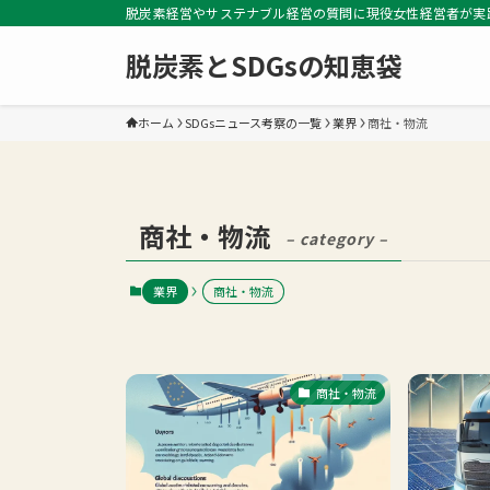
脱炭素経営やサステナブル経営の質問に現役女性経営者が実
脱炭素とSDGsの知恵袋
ホーム
SDGsニュース考察の一覧
業界
商社・物流
商社・物流
– category –
業界
商社・物流
商社・物流