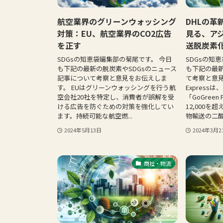
航空業界のグリーンウォッシング
DHLの革新
対策：EU、航空業界のCO2広告
見る、ア
を正す
送脱炭素
SDGsの知恵袋編集部の菊尾です。 今日
SDGsの知
も下記の最新の脱炭素やSDGsのニュース
も下記の最新
記事について考察と意見をお伝えしま
て考察と意見
す。 EUはグリーンウォッシングを行う航
Express
空会社20社を特定し、消費者が誤解を受
「GoGree
ける広告を防ぐための対策を強化してい
12,000
ます。持続可能な航空燃...
物輸送の二酸
2024年5月13日
2024年3月2
商社・物流