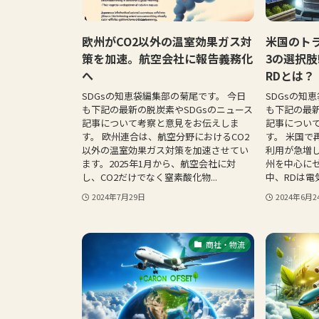
欧州がCO2以外の温室効果ガス対
米国のト
策を加速。航空会社に報告義務化
3の選択肢
へ
RDとは？
SDGsの知恵袋編集部の菊尾です。 今日
SDGsの知
も下記の最新の脱炭素やSDGsのニュース
も下記の最新
記事について考察と意見をお伝えしま
記事につい
す。 欧州連合は、航空分野におけるCO2
す。 米国で
以外の温室効果ガス対策を加速させてい
利用が急増
ます。2025年1月から、航空会社に対
州を中心に
し、CO2だけでなく窒素酸化物...
中、RDは電気
2024年7月29日
2024年6月2
商社・物流