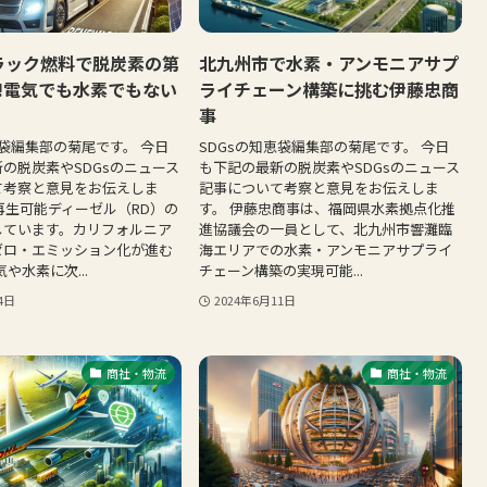
ラック燃料で脱炭素の第
北九州市で水素・アンモニアサプ
!電気でも水素でもない
ライチェーン構築に挑む伊藤忠商
事
恵袋編集部の菊尾です。 今日
SDGsの知恵袋編集部の菊尾です。 今日
の脱炭素やSDGsのニュース
も下記の最新の脱炭素やSDGsのニュース
て考察と意見をお伝えしま
記事について考察と意見をお伝えしま
再生可能ディーゼル（RD）の
す。 伊藤忠商事は、福岡県水素拠点化推
しています。カリフォルニア
進協議会の一員として、北九州市響灘臨
ゼロ・エミッション化が進む
海エリアでの水素・アンモニアサプライ
や水素に次...
チェーン構築の実現可能...
4日
2024年6月11日
商社・物流
商社・物流