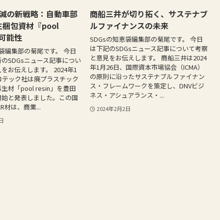
3削減の新戦略：自動車部
商船三井が切り拓く、サステナブ
梱包資材『pool
ルファイナンスの未来
の可能性
SDGsの知恵袋編集部の菊尾です。 今日
は下記のSDGsニュース記事について考察
恵袋編集部の菊尾です。 今日
と意見をお伝えします。 商船三井は2024
のSDGsニュース記事につい
年1月26日、国際資本市場協会（ICMA）
をお伝えします。 2024年1
の原則に沿ったサステナブルファイナン
コテック社は廃プラスチック
ス・フレームワークを策定し、DNVビジ
材「pool resin」を豊田
ネス・アシュアランス・...
開始と発表しました。この国
R材は、商業...
2024年2月2日
4日