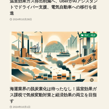
温室効果ガス排出削減へ、UberがAIアシスタン
トでドライバー支援、電気自動車への移行を促
進
2024年10月29日
商社・物流
海運業界の脱炭素化は待ったなし！温室効果ガ
ス課税で気候変動対策と経済効果の両立を目指
す
2024年10月1日