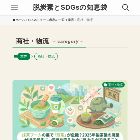
脱炭素とSDGsの知恵袋
ホーム
SDGsニュース考察の一覧
業界
商社・物流
商社・物流
– category –
業界
商社・物流
商社・物流