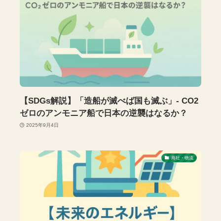
【SDGs解説】「造船が滅べば国も滅ぶ」- CO2
ゼロのアンモニア船で日本の逆襲はなるか？
2025年9月4日
商社・物流