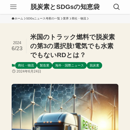
脱炭素とSDGsの知恵袋
ホーム
SDGsニュース考察の一覧
業界
商社・物流
米国のトラック燃料で脱炭素
2024
の第3の選択肢!電気でも水素
6/23
でもないRDとは？
商社・物流
製造業
海外・国際ニュース
脱炭素
2024年6月24日