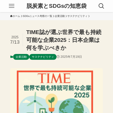
脱炭素とSDGsの知恵袋
ホーム
SDGsニュース考察の一覧
企業活動
サステナビリティ
TIME誌が選ぶ世界で最も持続
2025
可能な企業2025：日本企業は
7/13
何を学ぶべきか
2025年7月19日
企業活動
サステナビリティ