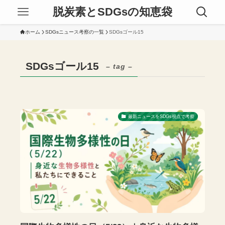
脱炭素とSDGsの知恵袋
ホーム
SDGsニュース考察の一覧
SDGsゴール15
SDGsゴール15
– tag –
最新ニュースをSDGs視点で考察