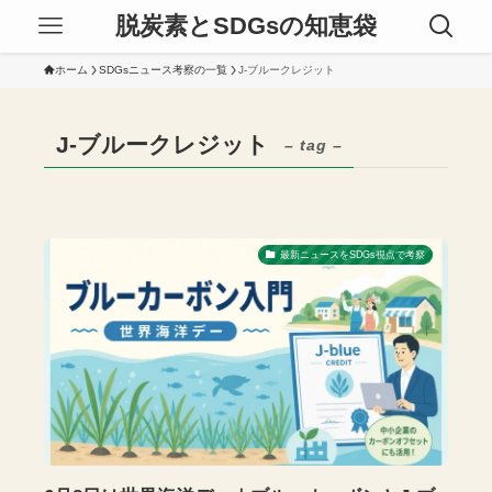
脱炭素とSDGsの知恵袋
ホーム
SDGsニュース考察の一覧
J-ブルークレジット
J-ブルークレジット
– tag –
最新ニュースをSDGs視点で考察