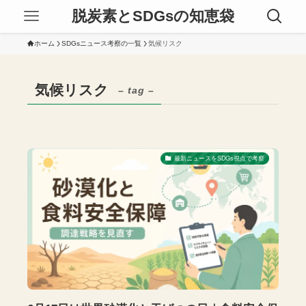
脱炭素とSDGsの知恵袋
ホーム
SDGsニュース考察の一覧
気候リスク
気候リスク
– tag –
最新ニュースをSDGs視点で考察