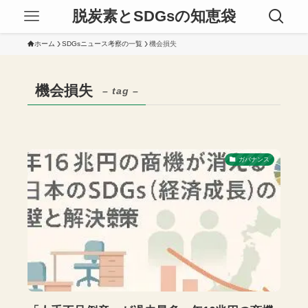
脱炭素とSDGsの知恵袋
ホーム
SDGsニュース考察の一覧
機会損失
機会損失
– tag –
ガバナンス