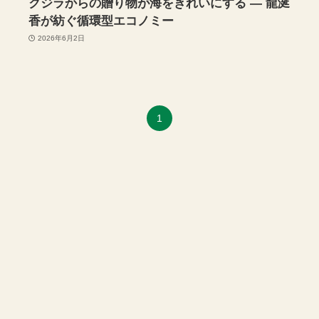
クジラからの贈り物が海をきれいにする — 龍涎
香が紡ぐ循環型エコノミー
2026年6月2日
1