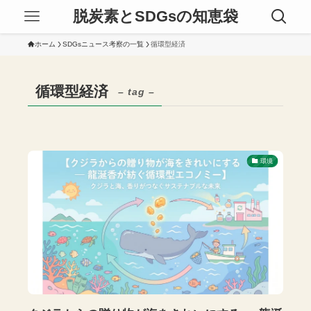
脱炭素とSDGsの知恵袋
ホーム
SDGsニュース考察の一覧
循環型経済
循環型経済
– tag –
環境