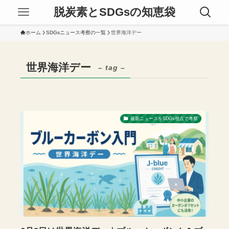
脱炭素とSDGsの知恵袋
ホーム
SDGsニュース考察の一覧
世界海洋デー
世界海洋デー
– tag –
最新ニュースをSDGs視点で考察