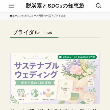
脱炭素とSDGsの知恵袋
ホーム
SDGsニュース考察の一覧
ブライダル
ブライダル
– tag –
最新ニュースをSDGs視点で考察