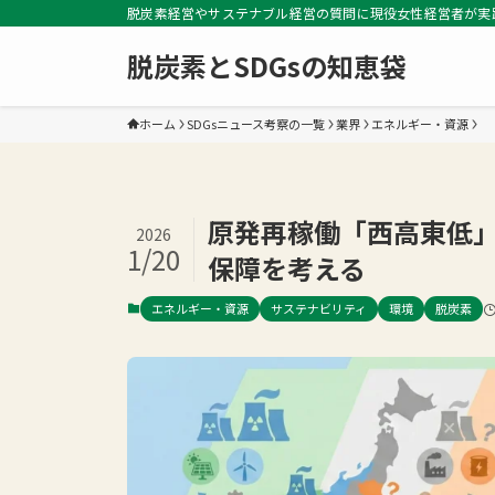
脱炭素経営やサステナブル経営の質問に現役女性経営者が実
脱炭素とSDGsの知恵袋
ホーム
SDGsニュース考察の一覧
業界
エネルギー・資源
原発再稼働「西高東低
2026
1/20
保障を考える
エネルギー・資源
サステナビリティ
環境
脱炭素