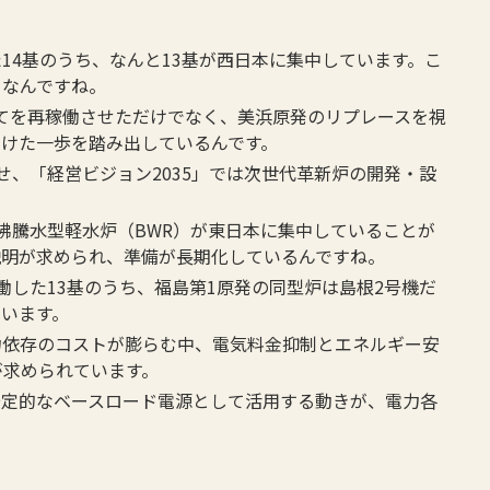
た14基のうち、なんと13基が西日本に集中しています。こ
りなんですね。
すべてを再稼働させただけでなく、美浜原発のリプレースを視
向けた一歩を踏み出しているんです。
させ、「経営ビジョン2035」では次世代革新炉の開発・設
じ沸騰水型軽水炉（BWR）が東日本に集中していることが
説明が求められ、準備が長期化しているんですね。
稼働した13基のうち、福島第1原発の同型炉は島根2号機だ
います。
火力依存のコストが膨らむ中、電気料金抑制とエネルギー安
が求められています。
を安定的なベースロード電源として活用する動きが、電力各