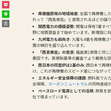
再稼働原発の地域格差
: 全国で再稼働し
れって「西高東低」と表現されるほどの偏
関西電力の積極姿勢
: 関電は保有7基
野に地質調査まで始めています。新増設に
九州電力も前向き
: 九電も4基を再稼働
置の検討を盛り込んでいます。
「西高東低」の背景
: 福島第1原発と同
要因です。新規制基準の審査でより厳格な
西日本の同型炉は1基のみ
: 西日本で再
け。これが再稼働のスピード差につながって
エネルギー安全保障の課題
: 燃料高で
全保障、
カーボンニュートラル
の同時達成
ベースロード電源としての活用
: 原発
社で強まっています。