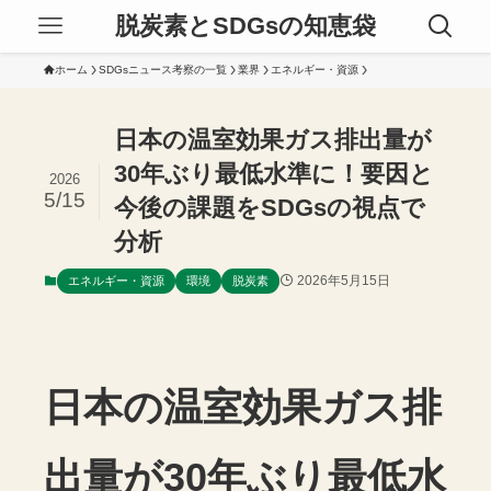
脱炭素とSDGsの知恵袋
ホーム
SDGsニュース考察の一覧
業界
エネルギー・資源
日本の温室効果ガス排出量が
30年ぶり最低水準に！要因と
2026
5/15
今後の課題をSDGsの視点で
分析
2026年5月15日
エネルギー・資源
環境
脱炭素
日本の温室効果ガス排
出量が30年ぶり最低水