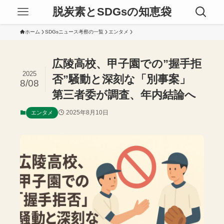
脱炭素とSDGsの知恵袋
ホーム
SDGsニュース考察の一覧
エンタメ
広陵高校、甲子園での”握手拒
2025
否”騒動と深刻な「別事案」
8/08
第三者委が調査、年内結論へ
2025年8月10日
エンタメ