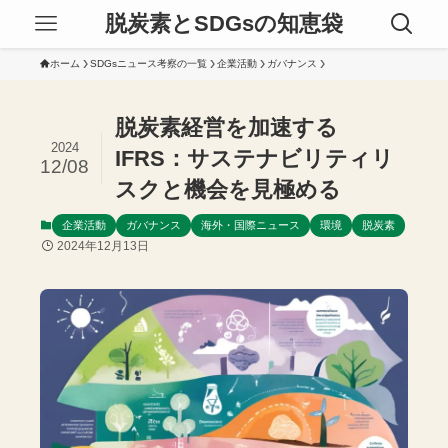
脱炭素とSDGsの知恵袋
ホーム
SDGsニュース考察の一覧
企業活動
ガバナンス
脱炭素経営を加速する
2024
IFRS：サステナビリティリ
12/08
スクと機会を見極める
企業活動
ガバナンス
海外・国際ニュース
環境
脱炭素
2024年12月13日