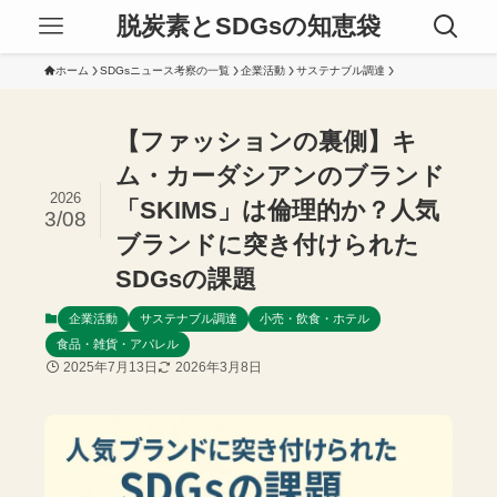
脱炭素とSDGsの知恵袋
ホーム
SDGsニュース考察の一覧
企業活動
サステナブル調達
【ファッションの裏側】キ
ム・カーダシアンのブランド
2026
「SKIMS」は倫理的か？人気
3/08
ブランドに突き付けられた
SDGsの課題
企業活動
サステナブル調達
小売・飲食・ホテル
食品・雑貨・アパレル
2025年7月13日
2026年3月8日