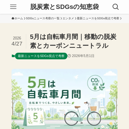
脱炭素とSDGsの知恵袋
ホーム
SDGsニュース考察の一覧
エンタメ
最新ニュースをSDGs視点で考察
5月は自転車月間｜移動の脱炭
2026
4/27
素とカーボンニュートラル
2026年5月1日
最新ニュースをSDGs視点で考察