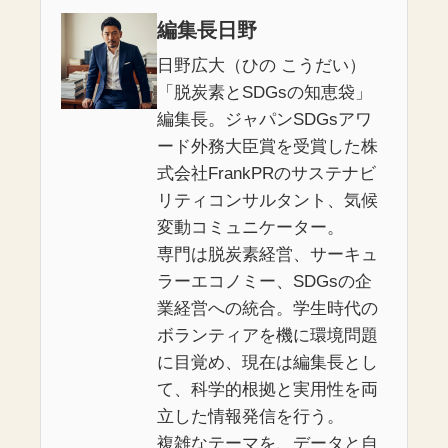
編集長日野
日野広大（ひの こうだい）
「脱炭素とSDGsの知恵袋」
編集長。ジャパンSDGsアワ
ード外務大臣賞を受賞した株
式会社FrankPRのサステナビ
リティコンサルタント、気候
変動コミュニケーター。
専門は脱炭素経営、サーキュ
ラーエコノミー、SDGsの企
業経営への統合。学生時代の
ボランティアを機に環境問題
に目覚め、現在は編集長とし
て、科学的根拠と実用性を両
立した情報発信を行う。
複雑なテーマを、データと自