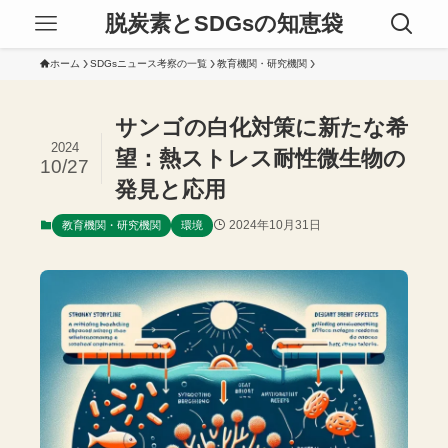
脱炭素とSDGsの知恵袋
ホーム
SDGsニュース考察の一覧
教育機関・研究機関
サンゴの白化対策に新たな希
2024
望：熱ストレス耐性微生物の
10/27
発見と応用
2024年10月31日
教育機関・研究機関
環境