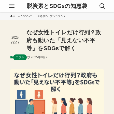
脱炭素とSDGsの知恵袋
ホーム
SDGsニュース考察の一覧
コラム
なぜ女性トイレだけ行列？政
2025
府も動いた「見えない不平
7/27
等」をSDGsで解く
2025年8月2日
コラム