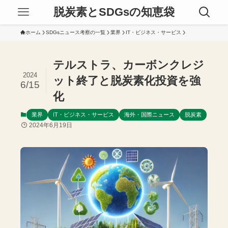
脱炭素とSDGsの知恵袋
ホーム
SDGsニュース考察の一覧
業界
IT・ビジネス・サービス
テルストラ、カーボンクレジ
2024
ット終了と脱炭素化投資を強
6/15
化
業界
IT・ビジネス・サービス
海外・国際ニュース
脱炭素
2024年6月19日