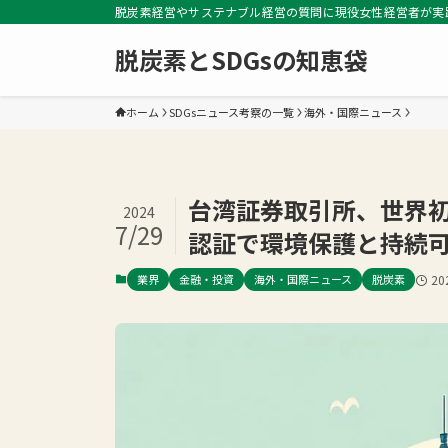
脱炭素経営やサステナブル経営の質問に現役女性経営者が実
脱炭素とSDGsの知恵袋
ホーム
SDGsニュース考察の一覧
海外・国際ニュース
台湾証券取引所、世界初の
2024
7/29
認証で環境保護と持続
業界
金融・投資
海外・国際ニュース
脱炭素
2