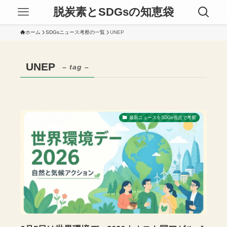
脱炭素とSDGsの知恵袋
ホーム
SDGsニュース考察の一覧
UNEP
UNEP
– tag –
最新ニュースをSDGs視点で考察