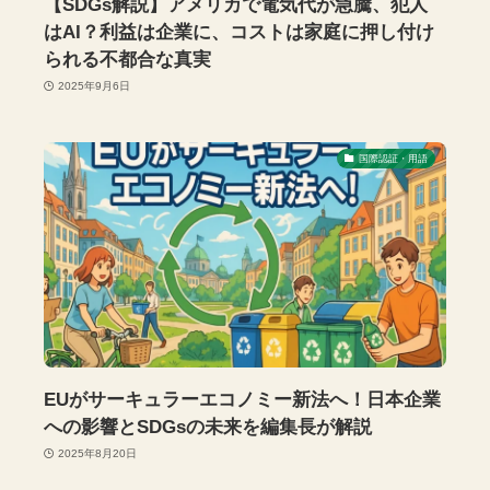
【SDGs解説】アメリカで電気代が急騰、犯人
はAI？利益は企業に、コストは家庭に押し付け
られる不都合な真実
2025年9月6日
国際認証・用語
EUがサーキュラーエコノミー新法へ！日本企業
への影響とSDGsの未来を編集長が解説
2025年8月20日