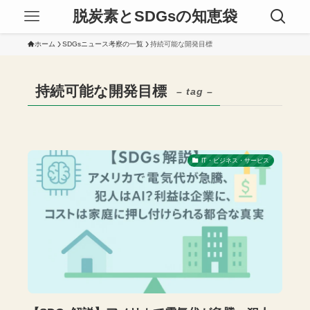
脱炭素とSDGsの知恵袋
ホーム
SDGsニュース考察の一覧
持続可能な開発目標
持続可能な開発目標
– tag –
IT・ビジネス・サービス