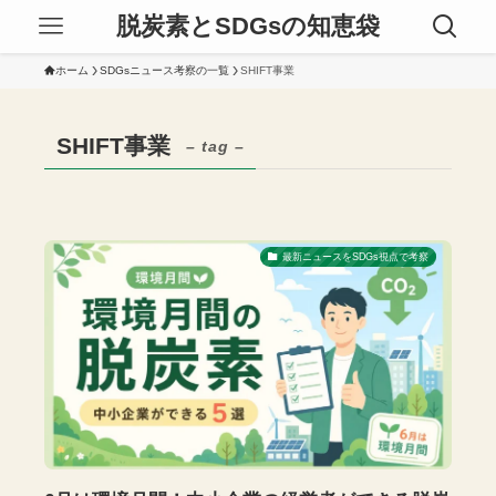
脱炭素とSDGsの知恵袋
ホーム
SDGsニュース考察の一覧
SHIFT事業
SHIFT事業
– tag –
最新ニュースをSDGs視点で考察