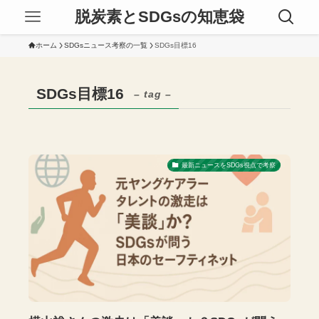
脱炭素とSDGsの知恵袋
ホーム
SDGsニュース考察の一覧
SDGs目標16
SDGs目標16
– tag –
最新ニュースをSDGs視点で考察