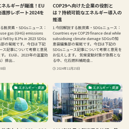
エネルギーが躍進！EU
COP29へ向けた企業の役割と
進捗レポート2024を
は？持続可能なエネルギー導入の
推進
する脱炭素・SDGsニュース：
1.今回解説する脱炭素・SDGsニュース：
use gas (GHG) emissions
Countries eye COP29 finance deal while
U fell by 8.3% in 2023 SDGs
subsidising climate damage SDGsの知
集部の菊尾です。今日は下記
恵袋編集部の菊尾です。今日は下記の
ュース記事について考察と意見
SDGsニュース記事について考察と意見を
す。 EUは、2023年の温室効
お伝えします。 気候変動対策が急務とな
）排出...
る中、化石燃料補助金...
28日
2024年11月25日
エネルギー・資源
エネルギー・資源