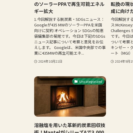
のソーラーPPAで再生可能エネル
転換の現状
ギー拡大
成に向け
1.今回解説する脱炭素・SDGsニュース：
今回解説する
Googleが435 MWのソーラーPPAを米国
ス:McKinsey:
向けに契約 オペレーション SDGsの知恵
Challeng
袋編集部の菊尾です。今日は下記のSDGs
です。今日は
ニュース記事について考察と意見をお伝
ついて考察と
えします。 Googleは、米国中央部での事
キンゼー・
業に435MWの再生可能エネ...
ート（MGI）
2024年10月21日
2024年9月1
Uncategorized
溶融塩を用いた革新的炭素回収技
術！MantelがシリーズAで3,000