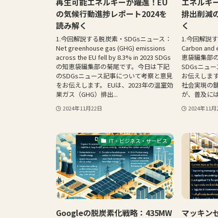
再生可能エネルギーが躍進！EU
エネルギー
の気候行動進捗レポート2024を
排出削減
読み解く
く
1.今回解説する脱炭素・SDGsニュース：
1.今回解説
Net greenhouse gas (GHG) emissions
Carbon and
across the EU fell by 8.3% in 2023 SDGs
恵袋編集部
の知恵袋編集部の菊尾です。今日は下記
SDGsニュ
のSDGsニュース記事について考察と意見
お伝えします
をお伝えします。 EUは、2023年の温室効
社会実現の
果ガス（GHG）排出...
が、普及には
2024年11月22日
2024年11月
IT・ビジネス・サービス
Googleの脱炭素化戦略：435MW
マッキン