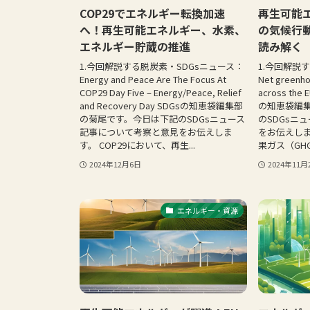
COP29でエネルギー転換加速
再生可能
へ！再生可能エネルギー、水素、
の気候行動
エネルギー貯蔵の推進
読み解く
1.今回解説する脱炭素・SDGsニュース：
1.今回解説
Energy and Peace Are The Focus At
Net greenho
COP29 Day Five – Energy/Peace, Relief
across the E
and Recovery Day SDGsの知恵袋編集部
の知恵袋編
の菊尾です。今日は下記のSDGsニュース
のSDGsニ
記事について考察と意見をお伝えしま
をお伝えしま
す。 COP29において、再生...
果ガス（GHG
2024年12月6日
2024年11月
エネルギー・資源