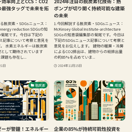
効率向上とCCS：CO2
2024年注目の脱炭素化技術：熱
の最強タッグで未来を拓
ポンプが切り開く持続可能な建築
の未来
する脱炭素・SDGsニュース：
1.今回解説する脱炭素・SDGsニュース：
 energy reduction SDGsの知
McKinsey Global Institute-archtecture
の菊尾です。今日は下記の
SDGsの知恵袋編集部の菊尾です。今日は
ース記事について考察と意見を
下記のSDGsニュース記事について考察と
。 水素エネルギーは脱炭素
意見をお伝えします。 建物の暖房・冷房
鍵として期待されています
によるCO2排出は、建物からの総排出量
課題も存在し...
の約85%を占めていま...
21日
2024年11月15日
脱炭素
環境
ゼーが警鐘！エネルギー
企業の85%が持続可能性投資を