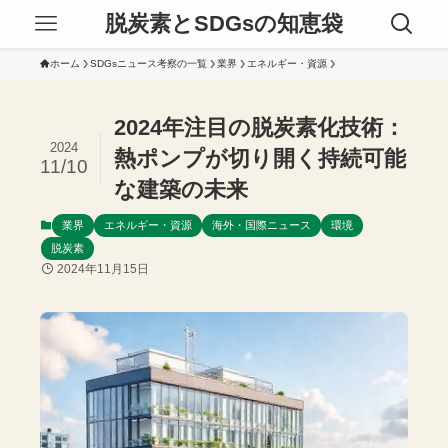
脱炭素とSDGsの知恵袋
ホーム
SDGsニュース考察の一覧
業界
エネルギー・資源
2024年注目の脱炭素化技術：
2024
熱ポンプが切り開く持続可能
11/10
な建築の未来
業界
エネルギー・資源
海外・国際ニュース
環境
脱炭素
2024年11月15日