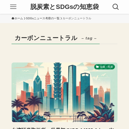
脱炭素とSDGsの知恵袋
ホーム
SDGsニュース考察の一覧
カーボンニュートラル
カーボンニュートラル
– tag –
金融・投資