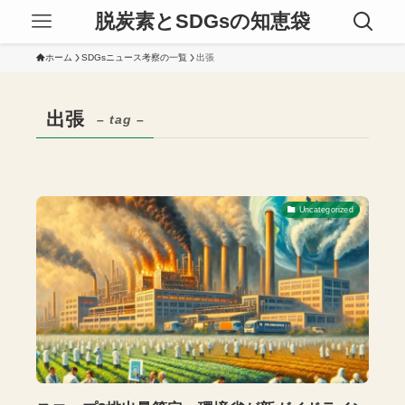
脱炭素とSDGsの知恵袋
ホーム
SDGsニュース考察の一覧
出張
出張
– tag –
Uncategorized