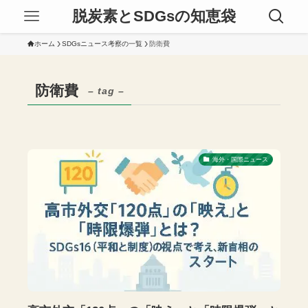
脱炭素とSDGsの知恵袋
ホーム
SDGsニュース考察の一覧
防衛費
防衛費
– tag –
海外・国際ニュース