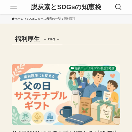
脱炭素とSDGsの知恵袋
ホーム
SDGsニュース考察の一覧
福利厚生
福利厚生
– tag –
最新ニュースをSDGs視点で考察