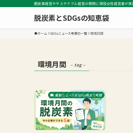
脱炭素経営やサステナブル経営の質問に現役女性経営者が実
脱炭素とSDGsの知恵袋
ホーム
SDGsニュース考察の一覧
環境月間
環境月間
– tag –
最新ニュースをSDGs視点で考察