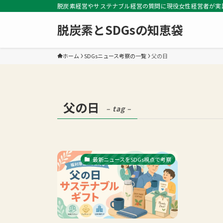
脱炭素経営やサステナブル経営の質問に現役女性経営者が実
脱炭素とSDGsの知恵袋
ホーム
SDGsニュース考察の一覧
父の日
父の日
– tag –
最新ニュースをSDGs視点で考察