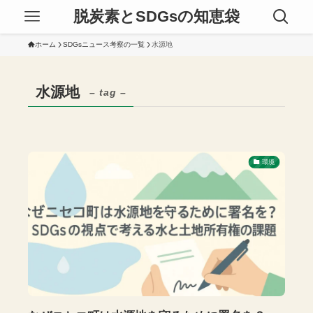
脱炭素とSDGsの知恵袋
ホーム
SDGsニュース考察の一覧
水源地
水源地
– tag –
環境