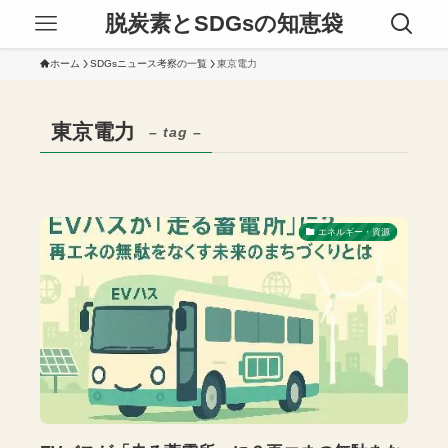
脱炭素とSDGsの知恵袋
ホーム
SDGsニュース考察の一覧
東京電力
東京電力
– tag –
エネルギー・資源