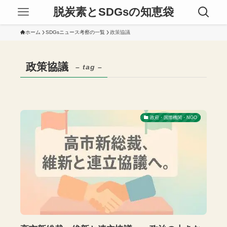
脱炭素とSDGsの知恵袋
ホーム
SDGsニュース考察の一覧
政策協議
政策協議
– tag –
政府・国際機関・NGO