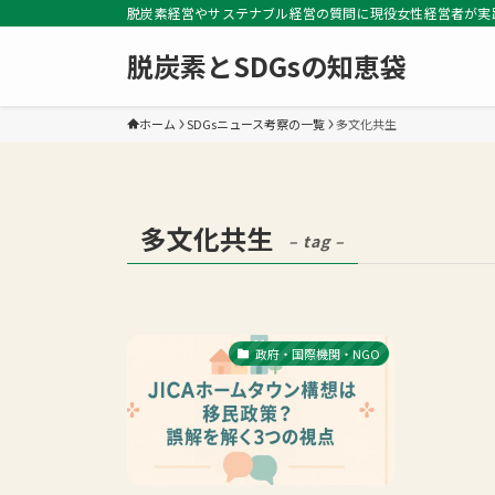
脱炭素経営やサステナブル経営の質問に現役女性経営者が実
脱炭素とSDGsの知恵袋
ホーム
SDGsニュース考察の一覧
多文化共生
多文化共生
– tag –
政府・国際機関・NGO