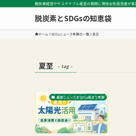
脱炭素経営やサステナブル経営の質問に現役女性経営者が実
脱炭素とSDGsの知恵袋
ホーム
SDGsニュース考察の一覧
夏至
夏至
– tag –
最新ニュースをSDGs視点で考察