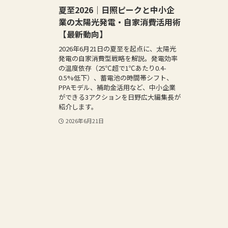
夏至2026｜日照ピークと中小企
業の太陽光発電・自家消費活用術
【最新動向】
2026年6月21日の夏至を起点に、太陽光
発電の自家消費型戦略を解説。発電効率
の温度依存（25℃超で1℃あたり0.4-
0.5%低下）、蓄電池の時間帯シフト、
PPAモデル、補助金活用など、中小企業
ができる3アクションを日野広大編集長が
紹介します。
2026年6月21日