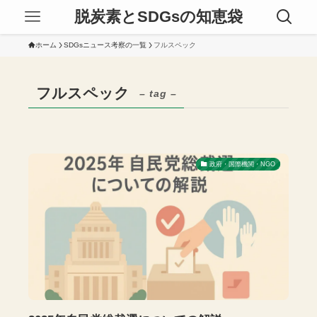
脱炭素とSDGsの知恵袋
ホーム
SDGsニュース考察の一覧
フルスペック
フルスペック
– tag –
政府・国際機関・NGO