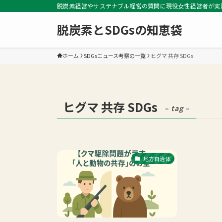
脱炭素経営やサステナブル経営の質問に現役女性経営者が実
脱炭素とSDGsの知恵袋
ホーム
SDGsニュース考察の一覧
ヒグマ 共存 SDGs
ヒグマ 共存 SDGs
– tag –
地方自治体