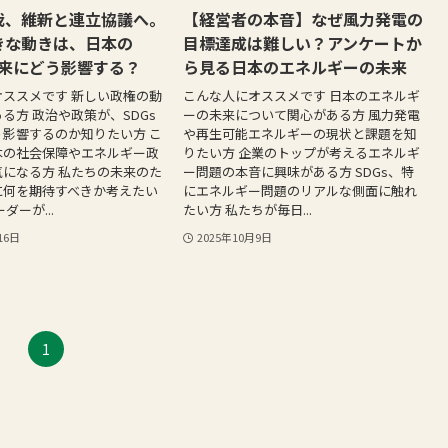
裁、維新と連立協議へ。
【経営者の本音】なぜ風力発電の
きな動きは、日本の
目標達成は難しい？アンケートか
未来にどう影響する？
ら見る日本のエネルギーの未来
ススメです 新しい政権の動
こんな人にオススメです 日本のエネルギ
る方 政治や政策が、SDGs
ーの未来について関心がある方 風力発電
影響するのか知りたい方 こ
や再生可能エネルギーの現状と課題を知
本の社会保障やエネルギー政
りたい方 企業のトップが考えるエネルギ
になる方 私たちの未来のた
ー問題の本音に興味がある方 SDGs、特
に何を期待すべきか考えたい
にエネルギー問題のリアルな側面に触れ
ダーが...
たい方 私たちが毎日...
16日
2025年10月9日
1