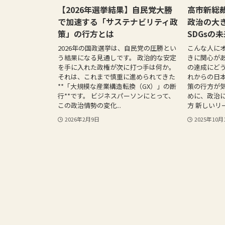
【2026年選挙結果】自民党大勝
高市新総
で加速する「サステナビリティ政
政治の大
策」の行方とは
SDGsの
2026年の国政選挙は、自民党の圧勝とい
こんな人にオ
う結果になる見通しです。 政治的な安定
きに関心があ
を手に入れた政権が次に打つ手は何か。
の達成にどう
それは、これまで慎重に進められてきた
れからの日
**「大規模な産業構造転換（GX）」の断
策の行方が気
行**です。 ビジネスパーソンにとって、
めに、政治
この政治情勢の変化...
方 新しいリー
2026年2月9日
2025年10月