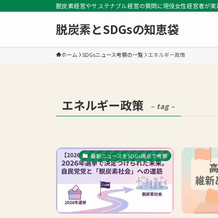
脱炭素経営やサステナブル経営の質問に現役女性経営者が実
脱炭素とSDGsの知恵袋
ホーム
SDGsニュース考察の一覧
エネルギー政策
エネルギー政策
– tag –
最新ニュースをSDGs視点で考察