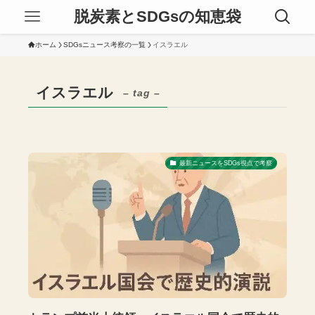
脱炭素とSDGsの知恵袋
ホーム
SDGsニュース考察の一覧
イスラエル
イスラエル
– tag –
最新ニュースをSDGs視点で考察