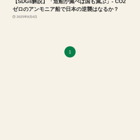
【SDGs解説】「造船が滅べば国も滅ぶ」- CO2
ゼロのアンモニア船で日本の逆襲はなるか？
2025年9月4日
1