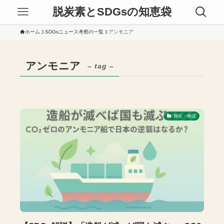
脱炭素とSDGsの知恵袋
ホーム
SDGsニュース考察の一覧
アンモニア
アンモニア
– tag –
商社・物流